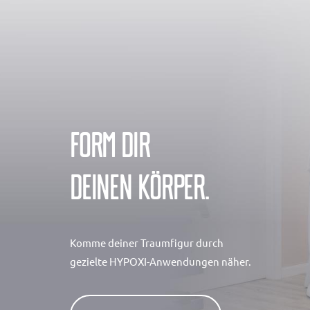
Skip
Skip
to
links
primary
navigation
Skip
to
Form dir
content
deinen Körper.
Komme deiner Traumfigur durch
gezielte HYPOXI-Anwendungen näher.