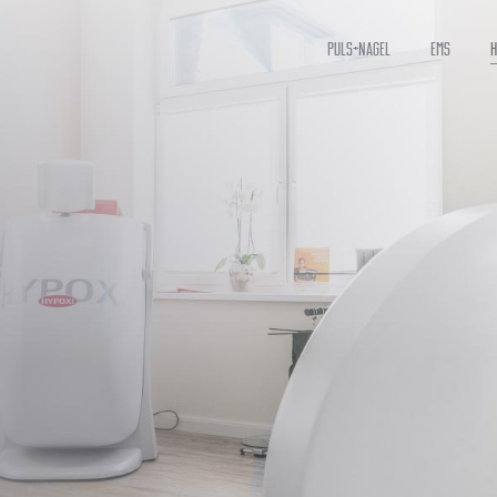
Puls+Nagel
EMS
H