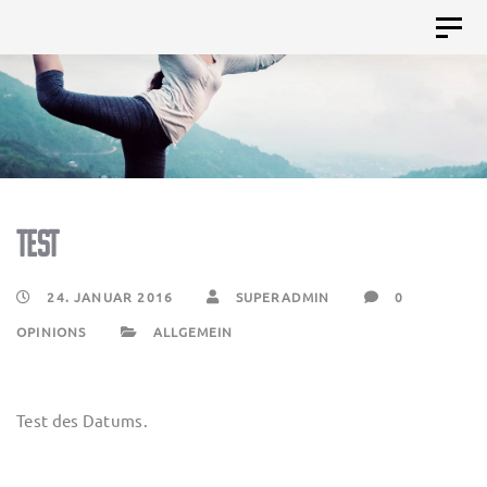
Skip
Skip
Toggl
to
naviga
links
primary
navigation
Skip
to
content
Test
24. JANUAR 2016
SUPERADMIN
0
OPINIONS
ALLGEMEIN
Test des Datums.